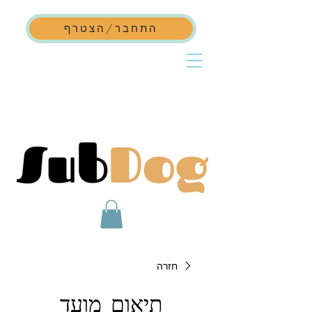
התחבר/הצטרף
חזרה
תיאום מועד