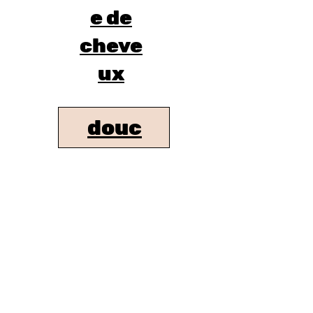
e de
cheve
ux
douc
he
Ratissage
Ongles
SOUS-CHIEN-