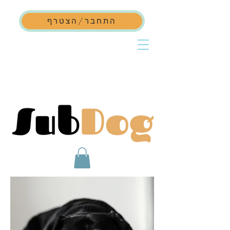
התחבר/הצטרף